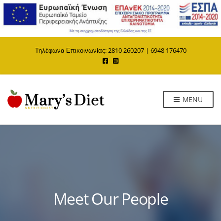
Τηλέφωνα Επικοινωνίας:
2810 260207
|
6948 176470
MENU
Meet Our People